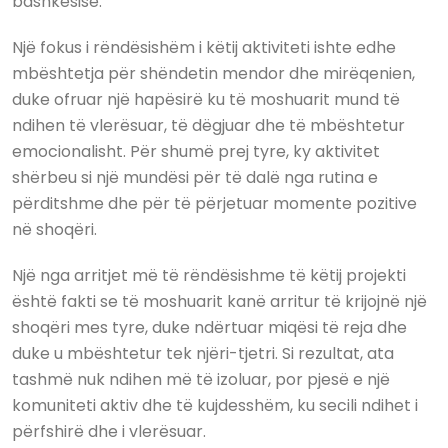
bashkësisë.
Një fokus i rëndësishëm i këtij aktiviteti ishte edhe
mbështetja për shëndetin mendor dhe mirëqenien,
duke ofruar një hapësirë ku të moshuarit mund të
ndihen të vlerësuar, të dëgjuar dhe të mbështetur
emocionalisht. Për shumë prej tyre, ky aktivitet
shërbeu si një mundësi për të dalë nga rutina e
përditshme dhe për të përjetuar momente pozitive
në shoqëri.
Një nga arritjet më të rëndësishme të këtij projekti
është fakti se të moshuarit kanë arritur të krijojnë një
shoqëri mes tyre, duke ndërtuar miqësi të reja dhe
duke u mbështetur tek njëri-tjetri. Si rezultat, ata
tashmë nuk ndihen më të izoluar, por pjesë e një
komuniteti aktiv dhe të kujdesshëm, ku secili ndihet i
përfshirë dhe i vlerësuar.