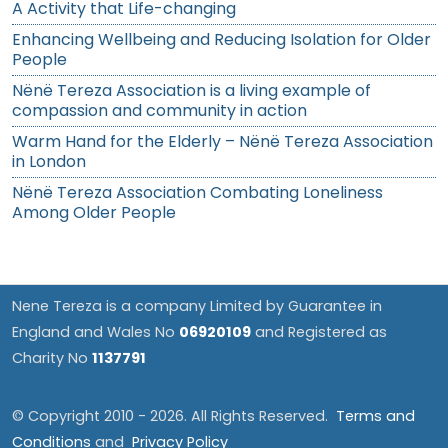
A Activity that Life-changing
Enhancing Wellbeing and Reducing Isolation for Older
People
Nënë Tereza Association is a living example of
compassion and community in action
Warm Hand for the Elderly – Nënë Tereza Association
in London
Nënë Tereza Association Combating Loneliness
Among Older People
Nene Tereza is a company Limited by Guarantee in
England and Wales No
06920109
and Registered as
Charity No
1137791
© Copyright 2010 - 2026. All Rights Reserved.
Terms and
Conditions
and
Privacy Policy