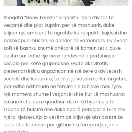
Shoqata “Nënë Tereza” organizoi një aktivitet të
veçantë dhe plot kuptim për të moshuarit, duke
krijuar një ambient të ngrohtë ku respekti, kujdesi dhe
bashkëpunimi ishin në qendër të vëmendjes. Ky event
solli së bashku shumë anëtarë të komunitetit, duke
dëshmuar edhe një herë rëndësinë e përfshirjes
sociale për këtë grupmoshë. Gjatë aktivitetit,
pjesëmarrësit u angazhuan në një sërë aktivitetesh
sociale dhe kulturore, të cilat jo vetëm sollën argëtim,
por edhe ndihmuan në forcimin e lidhjeve mes tyre.
Një moment shumë i veçantë ishte kur të moshuarat
kaluan kohë duke qendisur, duke rikthyer në jetë
tradita të bukura dhe duke ndarë përvojat e tyre me
njëra-tjetrën. Kjo jo vetëm që krijoi një atmosferë të
qetë dhe kreative, por gjithashtu forcoi ndjenjën e