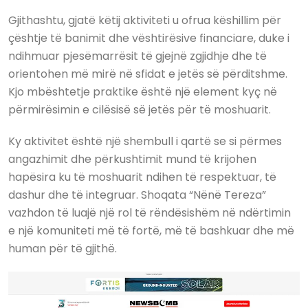
Gjithashtu, gjatë këtij aktiviteti u ofrua këshillim për
çështje të banimit dhe vështirësive financiare, duke i
ndihmuar pjesëmarrësit të gjejnë zgjidhje dhe të
orientohen më mirë në sfidat e jetës së përditshme.
Kjo mbështetje praktike është një element kyç në
përmirësimin e cilësisë së jetës për të moshuarit.
Ky aktivitet është një shembull i qartë se si përmes
angazhimit dhe përkushtimit mund të krijohen
hapësira ku të moshuarit ndihen të respektuar, të
dashur dhe të integruar. Shoqata “Nënë Tereza”
vazhdon të luajë një rol të rëndësishëm në ndërtimin
e një komuniteti më të fortë, më të bashkuar dhe më
human për të gjithë.